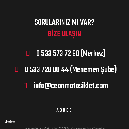
SORULARINIZ MI VAR?
BIZE ULAŞIN
0 533 573 72 90 (Merkez)
0 533 728 00 44 (Menemen Şube)
info@ceonmotosiklet.com
ADRES
Merkez
Anadolu Cd. No:523A Karşıyaka/İzmir