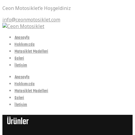
Ceon Motosiklet’e Hoşgeldiniz
info@ceonmotosiklet.com
Anasayfa
Hakkımızda
Motosiklet Modelleri
Galeri
İletişim
Anasayfa
Hakkımızda
Motosiklet Modelleri
Galeri
İletişim
Ürünler