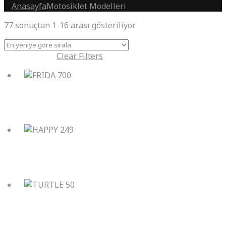
Anasayfa
Motosiklet Modelleri
En
77 sonuçtan 1-16 arası gösteriliyor
yeniye
göre
Active Filters:
Clear Filters
sıralandı
FRIDA 700
HAPPY 249
TURTLE 50