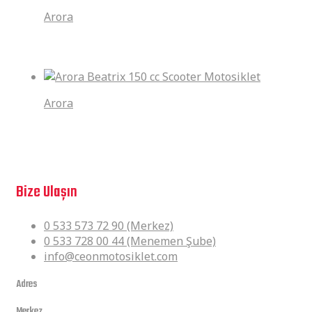
Arora
Arora Derya Pro
Arora
Arora Beatrix 150 cc Scooter Motosiklet
Sorularınız mı var?
Bize Ulaşın
0 533 573 72 90 (Merkez)
0 533 728 00 44 (Menemen Şube)
info@ceonmotosiklet.com
Adres
Merkez