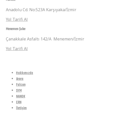
Anadolu Cd. No:523A Karşıyaka/İzmir
Yol Tarifi Al
Menemen Şube
Çanakkale Asfaltı 142/A Menemen/İzmir
Yol Tarifi Al
Hızlı Linkler
Hakkımızda
Arora
Falcon
SYM
NANOK
CRN
İletişim