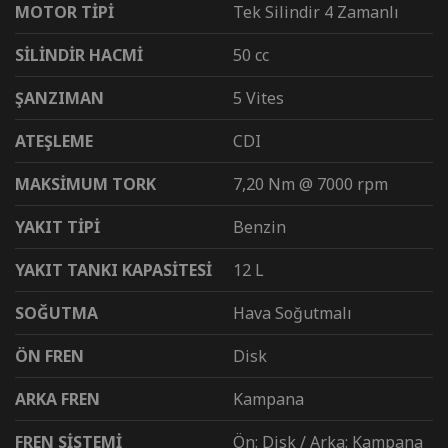
MOTOR TİPİ
Tek Silindir 4 Zamanlı
SİLİNDİR HACMİ
50 cc
ŞANZIMAN
5 Vites
ATEŞLEME
CDI
MAKSİMUM TORK
7,20 Nm @ 7000 rpm
YAKIT TİPİ
Benzin
YAKIT TANKI KAPASİTESİ
12 L
SOĞUTMA
Hava Soğutmalı
ÖN FREN
Disk
ARKA FREN
Kampana
FREN SİSTEMİ
Ön: Disk / Arka: Kampana