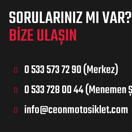
SORULARINIZ MI VAR?
BIZE ULAŞIN
0 533 573 72 90 (Merkez)
0 533 728 00 44 (Menemen 
info@ceonmotosiklet.com