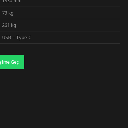
1330 mm
73 kg
261 kg
USB – Type-C
işime Geç