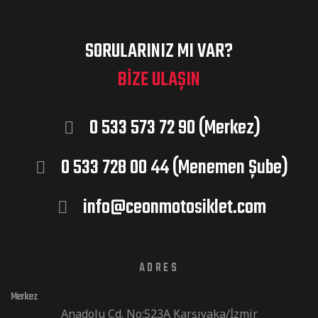
SORULARINIZ MI VAR?
BIZE ULAŞIN
0 533 573 72 90 (Merkez)
0 533 728 00 44 (Menemen Şube)
info@ceonmotosiklet.com
ADRES
Merkez
Anadolu Cd. No:523A Karşıyaka/İzmir