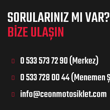
SORULARINIZ MI VAR?
BIZE ULAŞIN
0 533 573 72 90 (Merkez)
0 533 728 00 44 (Menemen 
info@ceonmotosiklet.com