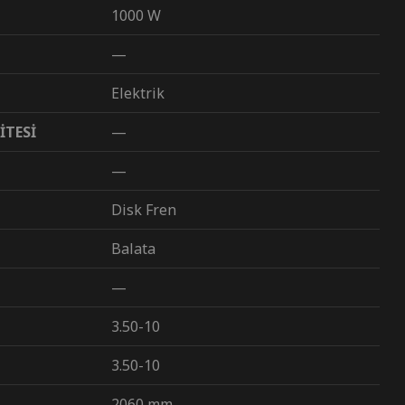
1000 W
—
Elektrik
İTESİ
—
—
Disk Fren
Balata
—
3.50-10
3.50-10
2060 mm