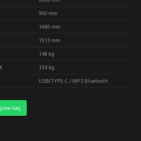
900 mm
1680 mm
1513 mm
148 kg
K
334 kg
USB/TYPE-C / MP3 Bluetooth
işime Geç