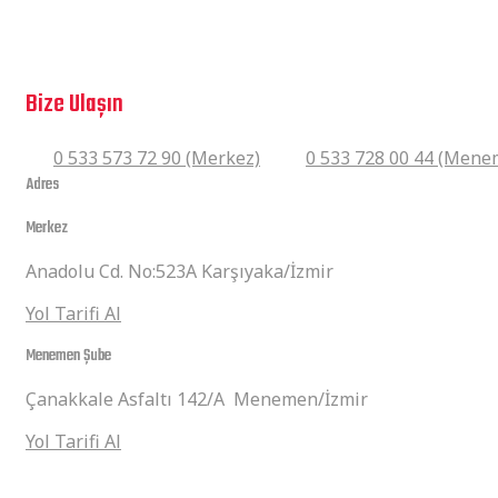
Arora Mojito 50 cc
Sorularınız mı var?
Bize Ulaşın
0 533 573 72 90 (Merkez)
0 533 728 00 44 (Mene
Adres
Merkez
Anadolu Cd. No:523A Karşıyaka/İzmir
Yol Tarifi Al
Menemen Şube
Çanakkale Asfaltı 142/A Menemen/İzmir
Yol Tarifi Al
Hızlı Linkler