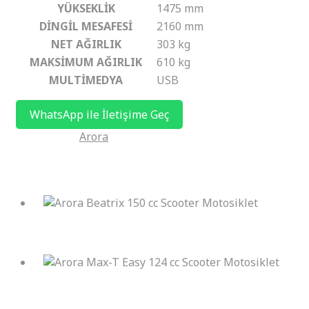
YÜKSEKLİK
1475 mm
DİNGİL MESAFESİ
2160 mm
NET AĞIRLIK
303 kg
MAKSİMUM AĞIRLIK
610 kg
MULTİMEDYA
USB
WhatsApp ile İletişime Geç
Kategoriler:
Arora
İlgili ürünler
Arora Beatrix 150 cc Scooter Motosiklet
Arora Max-T Easy 124 cc Scooter Motosiklet