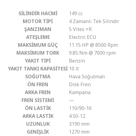
SİLİNDİR HACMİ
149 cc
MOTOR TİPİ
4 Zamanlı Tek Silindir
ŞANZIMAN
5 Vites +R
ATEŞLEME
Electric ECU
MAKSİMUM GÜÇ
11.15 HP @ 8500 Rpm
MAKSİMUM TORK
9.85 Nm @ 7000 rpm
YAKIT TİPİ
Benzin
YAKIT TANKI KAPASİTESİ
10 lt
SOĞUTMA
Hava Soğutmalı
ÖN FREN
Disk Fren
ARKA FREN
Kampana
FREN SİSTEMİ
—
ÖN LASTİK
110/90-16
ARKA LASTİK
4.50-12
UZUNLUK
3190 mm
GENİŞLİK
1270 mm