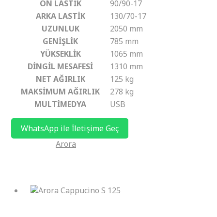
ÖN LASTİK
90/90-17
ARKA LASTİK
130/70-17
UZUNLUK
2050 mm
GENİŞLİK
785 mm
YÜKSEKLİK
1065 mm
DİNGİL MESAFESİ
1310 mm
NET AĞIRLIK
125 kg
MAKSİMUM AĞIRLIK
278 kg
MULTİMEDYA
USB
WhatsApp ile İletişime Geç
Kategoriler:
Arora
İlgili ürünler