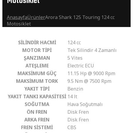
Motosiklet
Anasayfa
Ürünler
Arora Shark 125 Touring 124 cc
Motosiklet
SİLİNDİR HACMİ
124 cc
MOTOR TİPİ
Tek Silindir 4 Zamanlı
ŞANZIMAN
5 Vites
ATEŞLEME
Electric ECU
MAKSİMUM GÜÇ
11.15 Hp @ 9000 Rpm
MAKSİMUM TORK
9.5 Nm @ 7500 Rpm
YAKIT TİPİ
Benzin
YAKIT TANKI KAPASİTESİ
14 lt
SOĞUTMA
Hava Soğutmalı
ÖN FREN
Disk Fren
ARKA FREN
Disk Fren
FREN SİSTEMİ
CBS